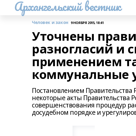
Архангельский вестник
Человек и закон
9 НОЯБРЯ 2015, 18:41
Уточнены прави
разногласий и с
применением т
коммунальные 
Постановлением Правительства Р
некоторые акты Правительства Р
совершенствования процедур рас
досудебном порядке и урегулиро