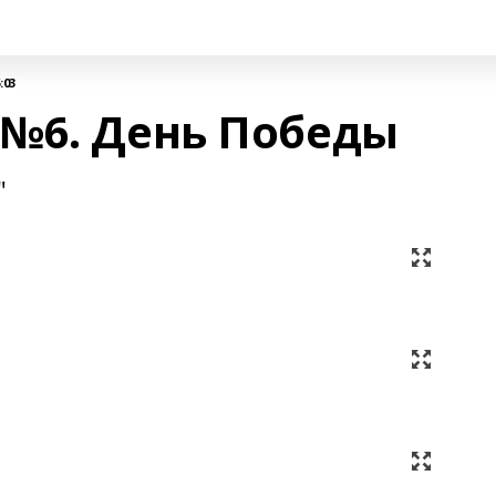
:03
№6. День Победы
"