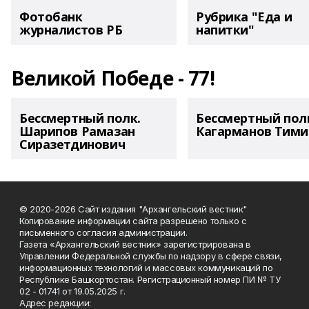
Фотобанк
Рубрика "Еда и
журналистов РБ
напитки"
Великой Победе - 77!
Бессмертный полк.
Бессмертный пол
Шарипов Рамазан
Кагарманов Тими
Сиразетдинович
© 2020-2026 Сайт издания "Архангельский вестник"
Копирование информации сайта разрешено только с
письменного согласия администрации.
Газета «Архангельский вестник» зарегистрирована в
Управлении Федеральной службы по надзору в сфере связи,
информационных технологий и массовых коммуникаций по
Республике Башкортостан. Регистрационный номер ПИ № ТУ
02 - 01741 от 19.05.2025 г.
Адрес редакции: