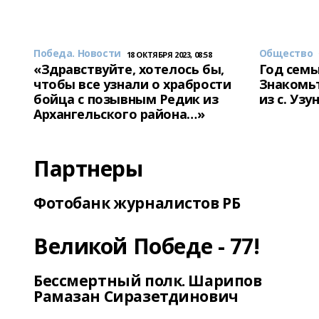
Победа. Новости
Общество
18 ОКТЯБРЯ 2023, 08:58
«Здравствуйте, хотелось бы,
Год семь
чтобы все узнали о храбрости
Знакомьт
бойца с позывным Редик из
из с. Уз
Архангельского района…»
Партнеры
Фотобанк журналистов РБ
Великой Победе - 77!
Бессмертный полк. Шарипов
Рамазан Сиразетдинович