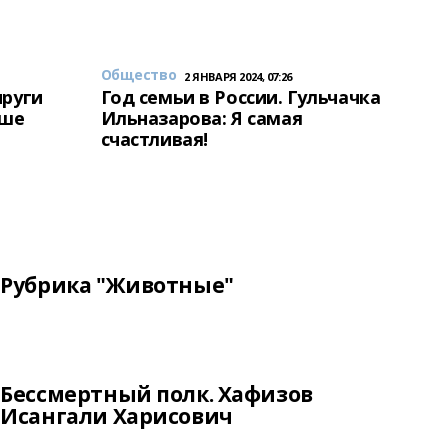
Общество
2 ЯНВАРЯ 2024, 07:26
пруги
Год семьи в России. Гульчачка
аше
Ильназарова: Я самая
счастливая!
Рубрика "Животные"
Бессмертный полк. Хафизов
Исангали Харисович