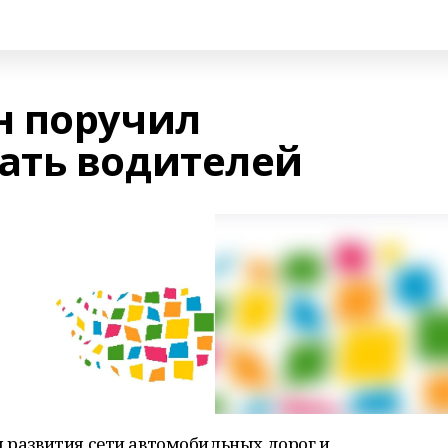
н поручил
ать водителей
м развития сети автомобильных дорог и