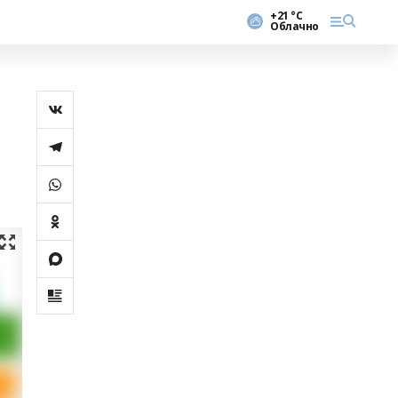
+21 °С
Облачно