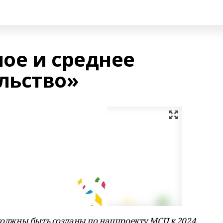
ое и среднее
льство»
 должны быть созданы по нацпроекту МСП к 2024