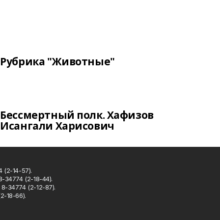
Рубрика "Животные"
Бессмертный полк. Хафизов
Исангали Харисович
 (2-14-57).
8-34774 (2-18-44).
8-34774 (2-12-87).
2-18-66).