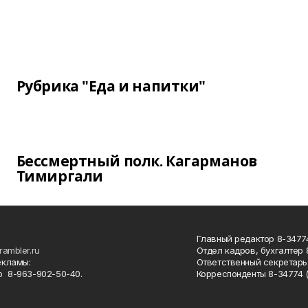
Рубрика "Еда и напитки"
Бессмертный полк. Кагарманов
Тимиргали
Главный редактор 8-34774
rambler.ru
Отдел кадров, бухгалтер
екламы:
Ответственный секретарь 
 8-963-902-50-40.
Корреспонденты 8-34774 (