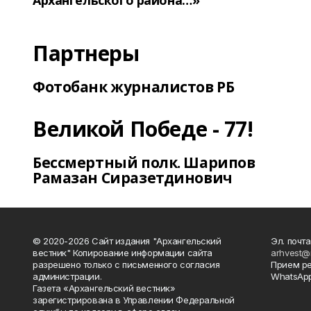
Архангельского района…»
Партнеры
Фотобанк журналистов РБ
Великой Победе - 77!
Бессмертный полк. Шарипов
Рамазан Сиразетдинович
© 2020-2026 Сайт издания "Архангельский
Эл. почта
вестник" Копирование информации сайта
arhvest@
разрешено только с письменного согласия
Прием р
администрации.
WhatsApp
Газета «Архангельский вестник»
зарегистрирована в Управлении Федеральной