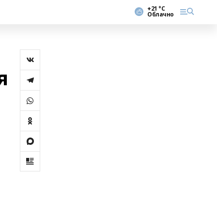
+21 °С
Облачно
я