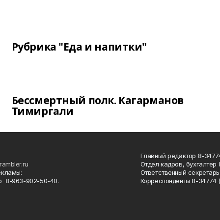
Рубрика "Еда и напитки"
Бессмертный полк. Кагарманов
Тимиргали
Главный редактор 8-34774
rambler.ru
Отдел кадров, бухгалтер
екламы:
Ответственный секретарь 
 8-963-902-50-40.
Корреспонденты 8-34774 (