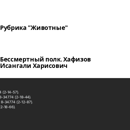
Рубрика "Животные"
Бессмертный полк. Хафизов
Исангали Харисович
 (2-14-57).
8-34774 (2-18-44).
8-34774 (2-12-87).
2-18-66).