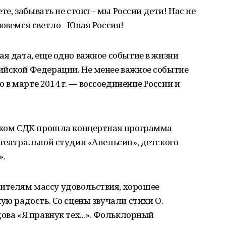
ете, забывать не стоит - мы России дети! Нас не
овемся светло - Юная Россия!
ая дата, еще одно важное событие в жизни
ийской Федерации. Не менее важное событие
в марте 2014 г. — воссоединение России и
нском СДК прошла концертная программа
 театральной студии «Апельсин», детского
».
ителям массу удовольствия, хорошее
ую радость. Со сцены звучали стихи О.
ова «Я правнук тех...». Фольклорный