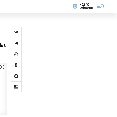
+22 °С
Облачно
Нас