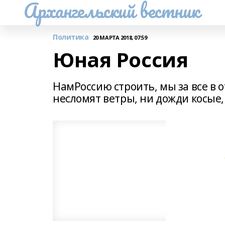
Архангельский вестник
Политика
20 МАРТА 2018, 07:59
Юная Россия
НамРоссию строить, мы за все в о
несломят ветры, ни дожди косые,