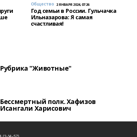
Общество
2 ЯНВАРЯ 2024, 07:26
пруги
Год семьи в России. Гульчачка
аше
Ильназарова: Я самая
счастливая!
Рубрика "Животные"
Бессмертный полк. Хафизов
Исангали Харисович
 (2-14-57).