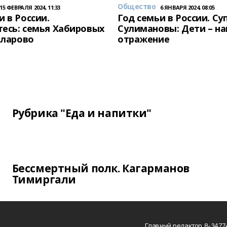
Общество
15 ФЕВРАЛЯ 2024, 11:33
6 ЯНВАРЯ 2024, 08:05
и в России.
Год семьи в России. Су
есь: семья Хабировых
Сулимановы: Дети – н
унларово
отражение
Рубрика "Еда и напитки"
Бессмертный полк. Кагарманов
Тимиргали
Главный редактор 8-34774