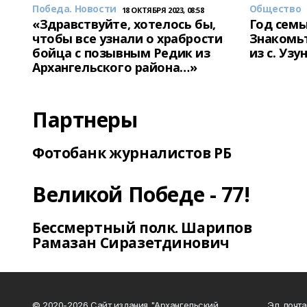
Победа. Новости
Общество
18 ОКТЯБРЯ 2023, 08:58
«Здравствуйте, хотелось бы,
Год семь
чтобы все узнали о храбрости
Знакомьт
бойца с позывным Редик из
из с. Уз
Архангельского района…»
Партнеры
Фотобанк журналистов РБ
Великой Победе - 77!
Бессмертный полк. Шарипов
Рамазан Сиразетдинович
© 2020-2026 Сайт издания "Архангельский
Эл. почта