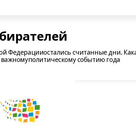
збирателей
ой Федерацииостались считанные дни. Как
у важномуполитическому событию года