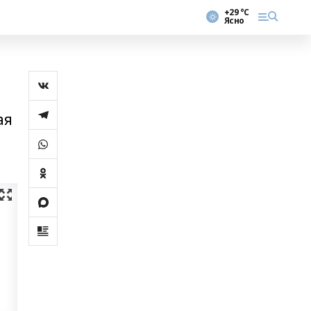
+29 °С
Ясно
ая