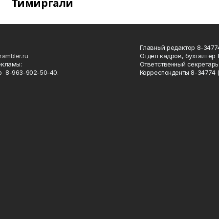
Тимиргали
Главный редактор 8-34774
rambler.ru
Отдел кадров, бухгалтер
екламы:
Ответственный секретарь 
 8-963-902-50-40.
Корреспонденты 8-34774 (