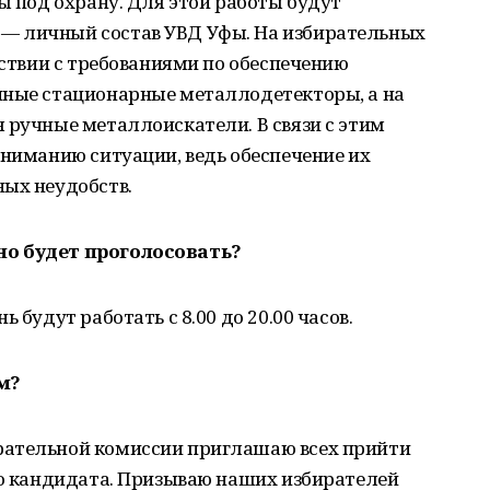
ты под охрану. Для этой работы будут
— личный состав УВД Уфы. На избирательных
тствии с требованиями по обеспечению
чные стационарные металлодетекторы, а на
 ручные металлоискатели. В связи с этим
ониманию ситуации, ведь обеспечение их
ных неудобств.
но будет проголосовать?
 будут работать с 8.00 до 20.00 часов.
м?
рательной комиссии приглашаю всех прийти
го кандидата. Призываю наших избирателей