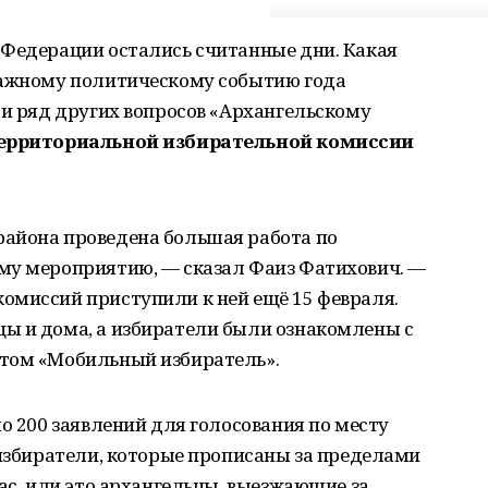
 Федерации остались считанные дни. Какая
важному политическому событию года
 и ряд других вопросов «Архангельскому
территориальной избирательной комиссии
айона проведена большая работа по
му мероприятию, — сказал Фаиз Фатихович. —
омиссий приступили к ней ещё 15 февраля.
ы и дома, а избиратели были ознакомлены с
ктом «Мобильный избиратель».
ло 200 заявлений для голосования по месту
 избиратели, которые прописаны за пределами
нас, или это архангельцы, выезжающие за