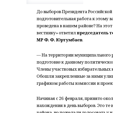
До выборов Президента Российской
подготовительная работа к этому 
проведена в нашем районе? На этот
вестнику» ответил
председатель 
МР Ф. Ф. Юртумбаев
.
— На территории муниципального р
подготовке к данному политическо
Члены участковых избирательных к
Обошли закрепленные за ними улиц
графиком работы комиссии и прое
Начиная с 26 февраля, принято око
нахождения в день выборов. Это те
района, но пожелали голосовать у 