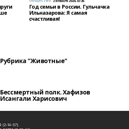
Общество
2 ЯНВАРЯ 2024, 07:26
пруги
Год семьи в России. Гульчачка
аше
Ильназарова: Я самая
счастливая!
Рубрика "Животные"
Бессмертный полк. Хафизов
Исангали Харисович
 (2-14-57).