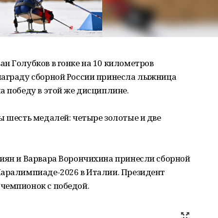
н Голубков в гонке на 10 километров
награду сборной России принесла лыжница
а победу в этой же дисциплине.
ы шесть медалей: четыре золотые и две
гиян и Варвара Ворончихина принесли сборной
Паралимпиаде-2026 в Италии. Президент
чемпионок с победой.