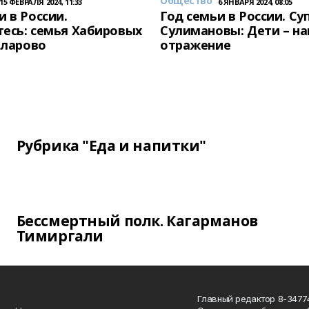
Общество
15 ФЕВРАЛЯ 2024, 11:33
6 ЯНВАРЯ 2024, 08:05
и в России.
Год семьи в России. Су
есь: семья Хабировых
Сулимановы: Дети – н
унларово
отражение
Рубрика "Еда и напитки"
Бессмертный полк. Кагарманов
Тимиргали
Главный редактор 8-34774