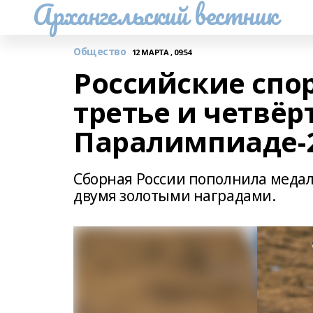
Архангельский вестник
Общество
12 МАРТА , 09:54
Российские спо
третье и четвёр
Паралимпиаде-
Сборная России пополнила меда
двумя золотыми наградами.