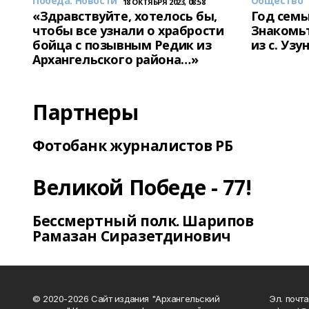
Победа. Новости
Общество
18 ОКТЯБРЯ 2023, 08:58
«Здравствуйте, хотелось бы,
Год семь
чтобы все узнали о храбрости
Знакомьт
бойца с позывным Редик из
из с. Уз
Архангельского района…»
Партнеры
Фотобанк журналистов РБ
Великой Победе - 77!
Бессмертный полк. Шарипов
Рамазан Сиразетдинович
© 2020-2026 Сайт издания "Архангельский
Эл. почта