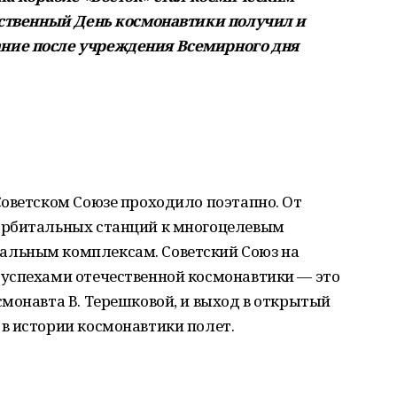
ественный День космонавтики получил и
ние после учреждения Всемирного дня
Советском Союзе проходило поэтапно. От
орбитальных станций к многоцелевым
льным комплексам. Советский Союз на
успехами отечественной космонавтики — это
монавта В. Терешковой, и выход в открытый
в истории космонавтики полет.