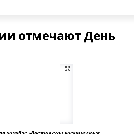
сии отмечают День
 на корабле «Восток» стал космическим