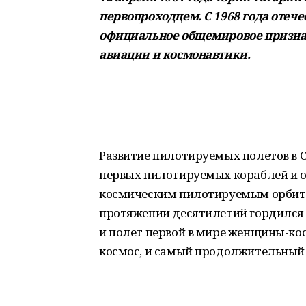
первопроходцем. С 1968 года отеч
официальное общемировое призна
авиации и космонавтики.
Развитие пилотируемых полетов в 
первых пилотируемых кораблей и 
космическим пилотируемым орбита
протяжении десятилетий гордился 
и полет первой в мире женщины-кос
космос, и самый продолжительный 