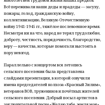
многолетней трудовой жизни наших предков.
Всё переживали наши деды и прадеды — засуху,
пожары, голод, гражданскую войну,
коллективизацию, Великую Отечественную
войну 1941-1945 гг., тяжёлое послевоенное время.
Несмотря ни на что, народ не терял трудолюбие,
доброту, честность, порядочность, благородство,
веру — качества, которые помогали выстоять в
пору невзгод.
Параллельно с концертом вся летопись
сельского поселения была представлена
слайдами презентации, в которой озвучили
имена председателей колхоза «Красный Зилим»,
ветеранов ВОВ, тружеников и почётных жителей
сельского поселения. Добрый посыл артистов в
заключительной песне «Желаю тебе, земля моя»