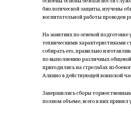
освоены основы безопасности служ
биологической защиты, изучены об
воспитательной работы проведен р
На занятиях по огневой подготовке
техническими характеристиками ст
собирать его, правильно изготавли
по выполнению различных общевойс
пригодились на стрельбах из боевог
Алкино в действующей воинской ча
Завершились сборы торжественным
полном объеме, всего в них принял 