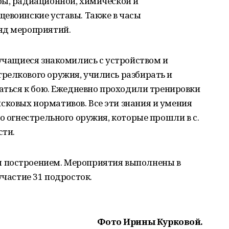
бы, радиационной, химической и
щевоинские уставы. Также в часы
яд мероприятий.
 учащиеся знакомились с устройством и
релкового оружия, учились разбирать и
ваться к бою. Ежедневно проходили тренировки
ковых нормативов. Все эти знания и умения
о огнестрельного оружия, которые прошли в с.
сти.
 построением. Мероприятия выполнены в
участие 31 подросток.
Фото Ирины Курковой.