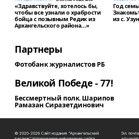
«Здравствуйте, хотелось бы,
Год семь
чтобы все узнали о храбрости
Знакомьт
бойца с позывным Редик из
из с. Уз
Архангельского района…»
Партнеры
Фотобанк журналистов РБ
Великой Победе - 77!
Бессмертный полк. Шарипов
Рамазан Сиразетдинович
© 2020-2026 Сайт издания "Архангельский
Эл. почта
вестник" Копирование информации сайта
arhvest@