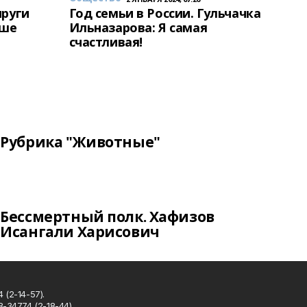
пруги
Год семьи в России. Гульчачка
аше
Ильназарова: Я самая
счастливая!
Рубрика "Животные"
Бессмертный полк. Хафизов
Исангали Харисович
 (2-14-57).
8-34774 (2-18-44).