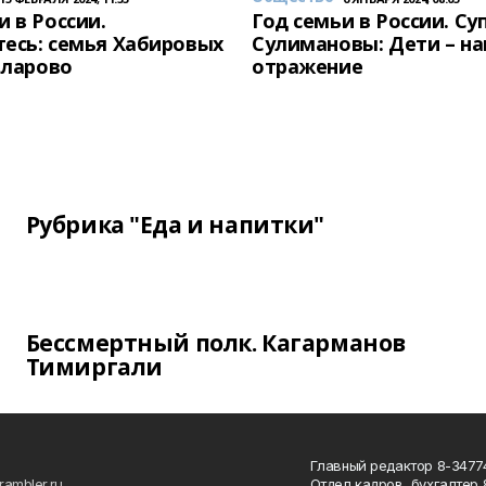
и в России.
Год семьи в России. Су
есь: семья Хабировых
Сулимановы: Дети – н
унларово
отражение
Рубрика "Еда и напитки"
Бессмертный полк. Кагарманов
Тимиргали
Главный редактор 8-34774
rambler.ru
Отдел кадров, бухгалтер