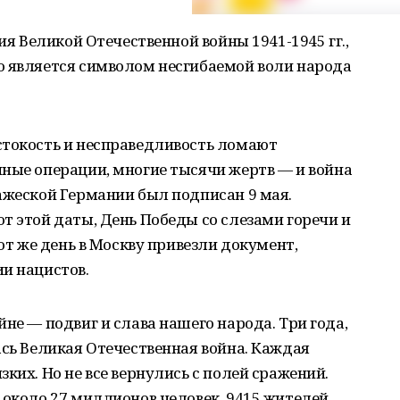
ния Великой Отечественной войны 1941-1945 гг.,
о является символом несгибаемой воли народа
стокость и несправедливость ломают
ные операции, многие тысячи жертв — и война
ажеской Германии был подписан 9 мая.
т этой даты, День Победы со слезами горечи и
тот же день в Москву привезли документ,
и нацистов.
не — подвиг и слава нашего народа. Три года,
ась Великая Отечественная война. Каждая
ких. Но не все вернулись с полей сражений.
 около 27 миллионов человек. 9415 жителей