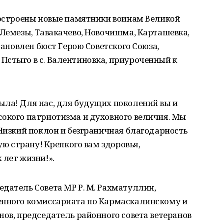
построены новые памятники воинам Великой
 Лемезы, Тавакачево, Новочишма, Карташевка,
становлен бюст Герою Советского Союза,
Пстыго в с. Валентиновка, приуроченный к
ыла! Для нас, для будущих поколений вы и
сокого патриотизма и духовного величия. Мы
 Низкий поклон и безграничная благодарность
ую страну! Крепкого вам здоровья,
 лет жизни!».
датель Совета МР Р. М. Рахматуллин,
енного комиссариата по Кармаскалинскому и
нов, председатель районного совета ветеранов