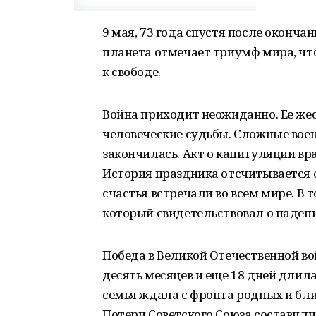
9 мая, 73 года спустя после оконча
планета отмечает триумф мира, чт
к свободе.
Война приходит неожиданно. Ее же
человеческие судьбы. Сложные воен
закончилась. Акт о капитуляции вр
История праздника отсчитывается о
счастья встречали во всем мире. В 
который свидетельствовал о падени
Победа в Великой Отечественной вой
десять месяцев и еще 18 дней длил
семья ждала с фронта родных и близ
Потери Советского Союза составили