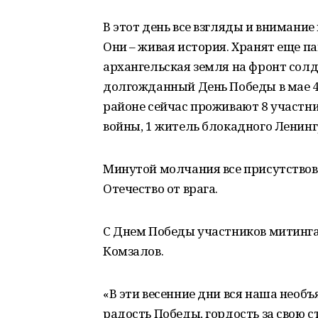
В этот день все взгляды и внимани
Они – живая история. Хранят еще па
архангельская земля на фронт солд
долгожданный День Победы в мае 45
районе сейчас проживают 8 участн
войны, 1 житель блокадного Ленинг
Минутой молчания все присутство
Отечество от врага.
С Днем Победы участников митинга
Комзалов.
«В эти весенние дни вся наша необ
радость Победы, гордость за свою с