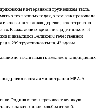
е прикованы к ветеранам и труженикам тыла.
мять о тех военных годах, о том, как провожала
ат, как жила тыловая деревня, как встречала
-го. К сожалению, время не щадит никого. В
иков и инвалидов Великой Отечественной
рада, 299 тружеников тыла, 42 вдовы.
вавшие почтили память земляков, защищавших
 поздравил глава администрации МР А. А.
ъятная Родина вновь переживает великую
трану, славит воинов-освободителей.