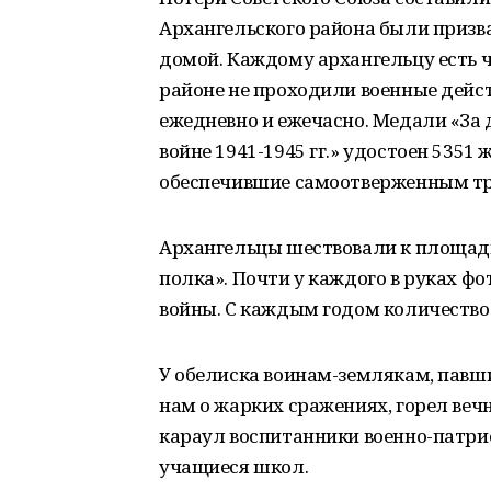
Архангельского района были призва
домой. Каждому архангельцу есть ч
районе не проходили военные дейс
ежедневно и ежечасно. Медали «За
войне 1941-1945 гг.» удостоен 5351 
обеспечившие самоотверженным тр
Архангельцы шествовали к площад
полка». Почти у каждого в руках ф
войны. С каждым годом количество 
У обелиска воинам-землякам, павши
нам о жарких сражениях, горел веч
караул воспитанники военно-патрио
учащиеся школ.