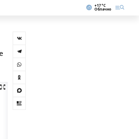
+17 °С
Облачно
е