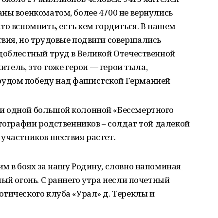
ны военкоматом, более 4700 не вернулись
то вспомнить, есть кем гордиться. В нашем
твия, но трудовые подвиги совершались
 доблестный труд в Великой Отечественной
житель, это тоже герои — герои тыла,
удом победу над фашистской Германией
и одной большой колонной «Бессмертного
отографии родственников – солдат той далекой
участников шествия растет.
м в боях за нашу Родину, словно напоминая
ный огонь. С раннего утра несли почетный
тического клуба «Урал» д. Тереклы и