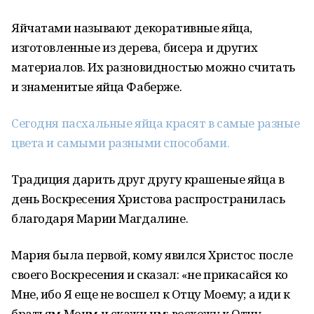
Яйчатами называют декоративные яйца,
изготовленные из дерева, бисера и других
материалов. Их разновидностью можно считать
и знаменитые яйца Фаберже.
Сегодня пасхальные яйца красят в самые разные
цвета и самыми разными способами.
Традиция дарить друг другу крашеные яйца в
день Воскресения Христова распространилась
благодаря Марии Магдалине.
Мария была первой, кому явился Христос после
своего Воскресения и сказал: «не прикасайся ко
Мне, ибо Я еще не восшел к Отцу Моему; а иди к
братьям Моим и скажи им: восхожу к Отцу