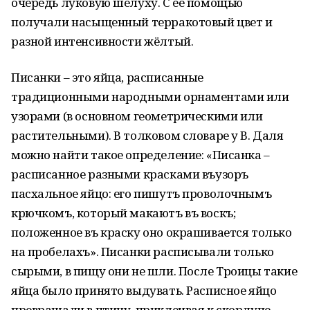
очередь луковую шелуху. С ее помощью
получали насыщенный терракотовый цвет и
разной интенсивности жёлтый.
Писанки – это яйца, расписанные
традиционными народными орнаментами или
узорами (в основном геометрическими или
растительными). В толковом словаре у В. Даля
можно найти такое определение: «Писанка –
расписанное разными красками въузоръ
пасхальное яйцо: его пишутъ проволочнымъ
крючкомъ, который макаютъ въ воскъ;
положенное въ краску оно окрашивается только
на пробелахъ». Писанки расписывали только
сырыми, в пищу они не шли. После Троицы такие
яйца было принято выдувать. Расписное яйцо
превращали в птицу, приклеивая к скорлупе