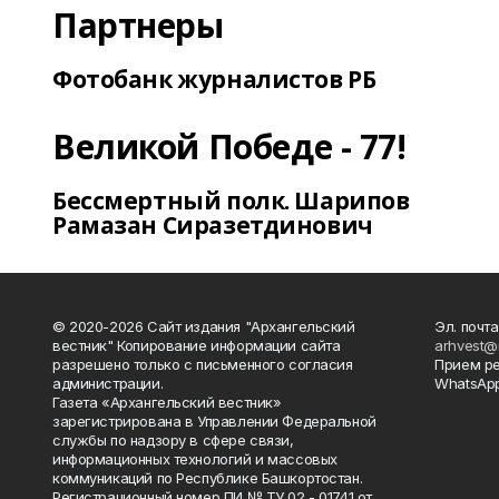
Партнеры
Фотобанк журналистов РБ
Великой Победе - 77!
Бессмертный полк. Шарипов
Рамазан Сиразетдинович
© 2020-2026 Сайт издания "Архангельский
Эл. почта
вестник" Копирование информации сайта
arhvest@
разрешено только с письменного согласия
Прием р
администрации.
WhatsApp
Газета «Архангельский вестник»
зарегистрирована в Управлении Федеральной
службы по надзору в сфере связи,
информационных технологий и массовых
коммуникаций по Республике Башкортостан.
Регистрационный номер ПИ № ТУ 02 - 01741 от