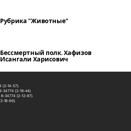
Рубрика "Животные"
Бессмертный полк. Хафизов
Исангали Харисович
 (2-14-57).
8-34774 (2-18-44).
8-34774 (2-12-87).
2-18-66).