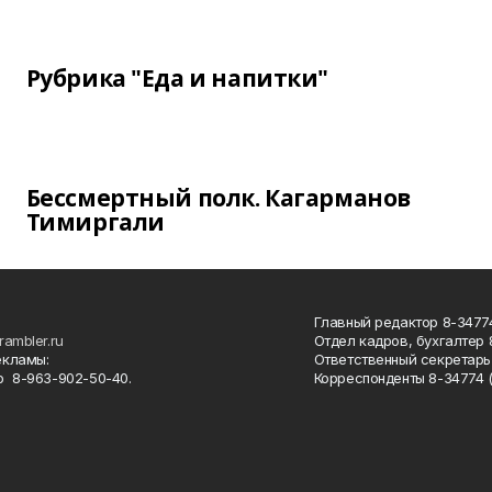
Рубрика "Еда и напитки"
Бессмертный полк. Кагарманов
Тимиргали
Главный редактор 8-34774
rambler.ru
Отдел кадров, бухгалтер
екламы:
Ответственный секретарь 
 8-963-902-50-40.
Корреспонденты 8-34774 (