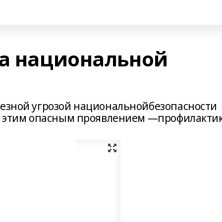
за национальной
ьезной угрозой национальнойбезопасности
 с этим опасным проявлением —профилакти