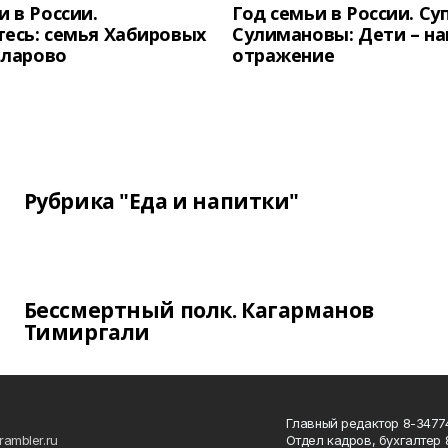
и в России.
Год семьи в России. Су
есь: семья Хабировых
Сулимановы: Дети – н
унларово
отражение
Рубрика "Еда и напитки"
Бессмертный полк. Кагарманов
Тимиргали
Главный редактор 8-34774
rambler.ru
Отдел кадров, бухгалтер