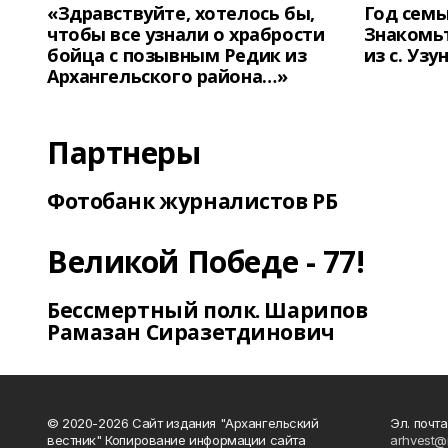
«Здравствуйте, хотелось бы,
Год семь
чтобы все узнали о храбрости
Знакомьт
бойца с позывным Редик из
из с. Уз
Архангельского района…»
Партнеры
Фотобанк журналистов РБ
Великой Победе - 77!
Бессмертный полк. Шарипов
Рамазан Сиразетдинович
© 2020-2026 Сайт издания "Архангельский
Эл. почта
вестник" Копирование информации сайта
arhvest@