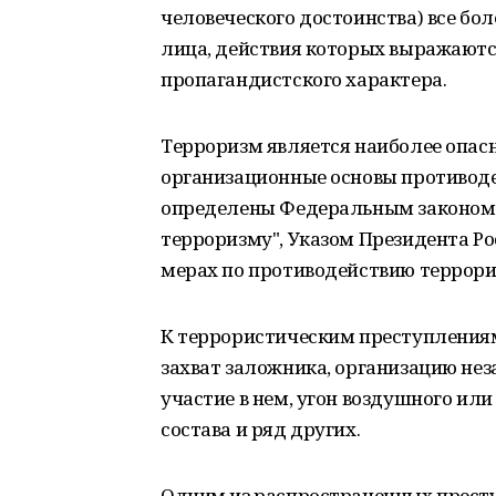
человеческого достоинства) все бо
лица, действия которых выражаютс
пропагандистского характера.
Терроризм является наиболее опас
организационные основы противод
определены Федеральным законом от
терроризму", Указом Президента Ро
мерах по противодействию террори
К террористическим преступлениям
захват заложника, организацию не
участие в нем, угон воздушного ил
состава и ряд других.
Одним из распространенных престу