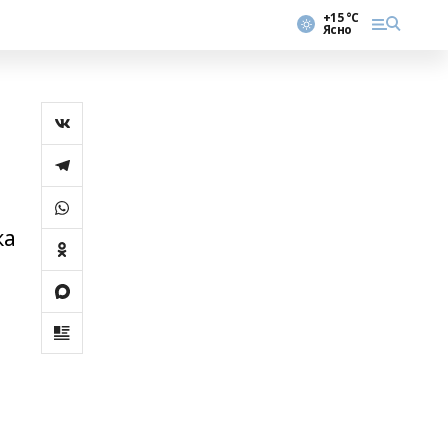
+15 °С
Ясно
ка