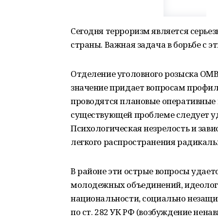
Сегодня терроризм является серьез
страны. Важная задача в борьбе с
Отделение уголовного розыска ОМВ
значение придает вопросам профил
проводятся плановые оперативные 
существующей проблеме следует уде
Психологическая незрелость и зав
легкого распространения радикаль
В районе эти острые вопросы удает
молодежных объединений, идеологи
национальности, социально незащи
по ст. 282 УК РФ (возбуждение нена