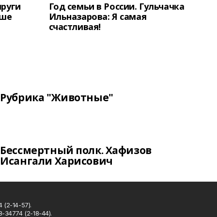
пруги
Год семьи в России. Гульчачка
аше
Ильназарова: Я самая
счастливая!
Рубрика "Животные"
Бессмертный полк. Хафизов
Исангали Харисович
 (2-14-57).
8-34774 (2-18-44).