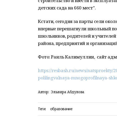
строительство и ввести в эксплуатац
детских сада на 660 мест".
Кстати, сегодня за парты сели окол
впервые перешагнули школьный пор
школьников, родителей и учителе
района, предприятий и организаций
Фото: Раиль Калимуллин, сайт адм
https://resbash.ru/news/natsproekty/2
polilingvalnaya-mnogoprofilnaya-shk
Автор:
Эльвира Абдулова
Теги:
образование