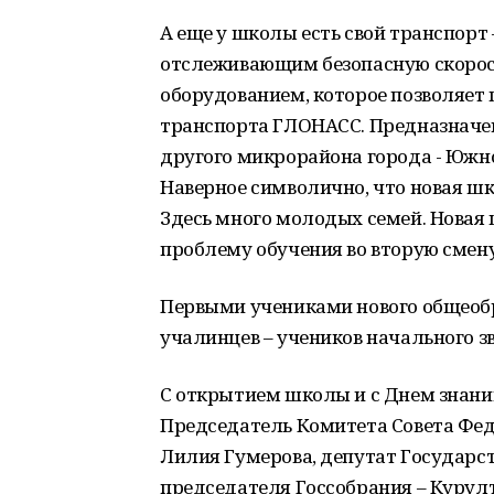
А еще у школы есть свой транспорт
отслеживающим безопасную скорост
оборудованием, которое позволяет
транспорта ГЛОНАСС. Предназначен
другого микрорайона города - Южно
Наверное символично, что новая ш
Здесь много молодых семей. Новая ш
проблему обучения во вторую смену
Первыми учениками нового общеоб
учалинцев – учеников начального зв
С открытием школы и с Днем знани
Председатель Комитета Совета Фед
Лилия Гумерова, депутат Государс
председателя Госсобрания – Курул