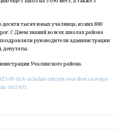
ию еще 5 школ на 3 090 мест, а также 3
о десяти тысяч юных учалинца, из них 880
ог. С Днем знаний во всех школах района
й поздравляли руководители администрации
, депутаты.
инистрации Учалинского района.
023-09-01/v-uchalah-otkryla-svoi-dveri-novaya-
ola-3415471