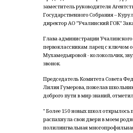
заместитель руководителя Агентств
Государственного Собрания – Куру
директор АО "Учалинский ГОК" За
Глава администрации Учалинского 
первоклассникам ларец с ключом о
Мухамедьяровой - колокольчик, зв
звонок.
Председатель Комитета Совета Фед
Лилия Гумерова, пожелав школьник
доброго пути в мир знаний, отметил
" Более 150 новых школ открылось по
распахнула свои двери в моем родн
полилингвальная многопрофильная 