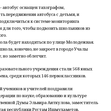
 – автобус оснащен тахографом,
ь передвижения автобуса с детьми, и
 подключиться к системе мониторинга
 для того, чтобы подвозить школьников из
го.
кола будет находиться по улице Молодежная.
кола, конечно, не закроет в городе Учалы
, но заметно облегчит.
разовательного учреждения стали 568 юных
ена, среди которых 146 первоклассников.
й учеников и учителей поздравили
ерации по науке, образованию и культуре
твенной Думы Эльвира Аиткулова, заместитель
тая республики Рустам Ишмухаметов,