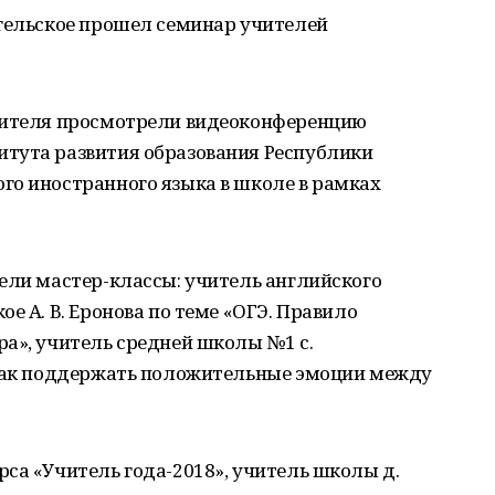
нгельское прошел семинар учителей
учителя просмотрели видеоконференцию
тута развития образования Республики
го иностранного языка в школе в рамках
ели мастер-классы: учитель английского
е А. В. Еронова по теме «ОГЭ. Правило
а», учитель средней школы №1 с.
«Как поддержать положительные эмоции между
са «Учитель года-2018», учитель школы д.