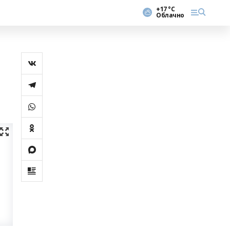
+17 °С
Облачно