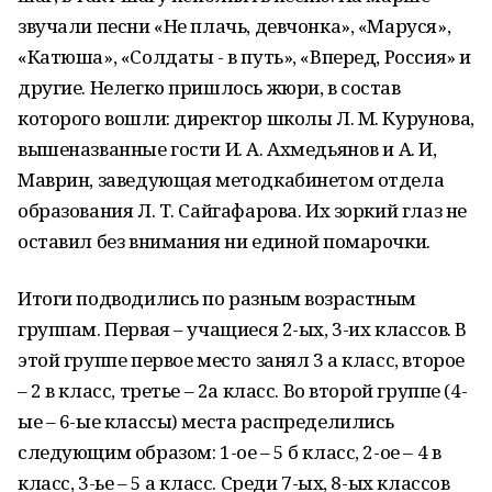
звучали песни «Не плачь, девчонка», «Маруся»,
«Катюша», «Солдаты - в путь», «Вперед, Россия» и
другие. Нелегко пришлось жюри, в состав
которого вошли: директор школы Л. М. Курунова,
вышеназванные гости И. А. Ахмедьянов и А. И,
Маврин, заведующая методкабинетом отдела
образования Л. Т. Сайгафарова. Их зоркий глаз не
оставил без внимания ни единой помарочки.
Итоги подводились по разным возрастным
группам. Первая – учащиеся 2-ых, 3-их классов. В
этой группе первое место занял 3 а класс, второе
– 2 в класс, третье – 2а класс. Во второй группе (4-
ые – 6-ые классы) места распределились
следующим образом: 1-ое – 5 б класс, 2-ое – 4 в
класс, 3-ье – 5 а класс. Среди 7-ых, 8-ых классов