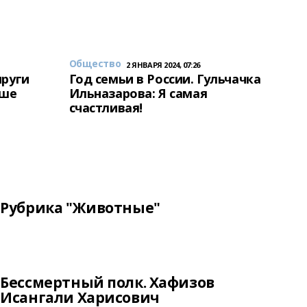
Общество
2 ЯНВАРЯ 2024, 07:26
пруги
Год семьи в России. Гульчачка
аше
Ильназарова: Я самая
счастливая!
Рубрика "Животные"
Бессмертный полк. Хафизов
Исангали Харисович