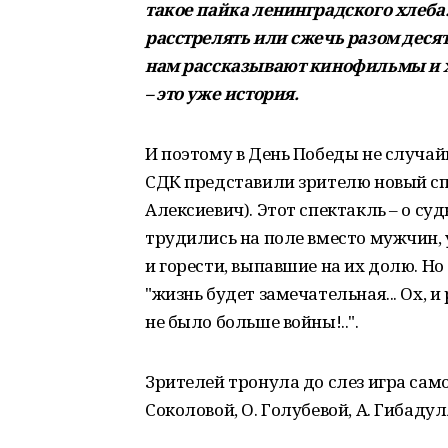
такое пайка ленинградского хлеба.
расстрелять или сжечь разом десятк
нам рассказывают кинофильмы и х
– это уже история.
И поэтому в День Победы не случа
СДК представили зрителю новый спе
Алексиевич). Этот спектакль – о с
трудились на поле вместо мужчин, 
и горести, выпавшие на их долю. Но
"жизнь будет замечательная... Ох, и
не было больше войны!..".
Зрителей тронула до слез игра само
Соколовой, О. Голубевой, А. Гибаду