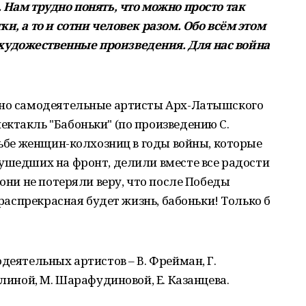
 Нам трудно понять, что можно просто так
и, а то и сотни человек разом. Обо всём этом
удожественные произведения. Для нас война
йно самодеятельные артисты Арх-Латышского
ктакль "Бабоньки" (по произведению С.
удьбе женщин-колхозниц в годы войны, которые
ушедших на фронт, делили вместе все радости
 они не потеряли веру, что после Победы
 распрекрасная будет жизнь, бабоньки! Только б
деятельных артистов – В. Фрейман, Г.
ллиной, М. Шарафудиновой, Е. Казанцева.