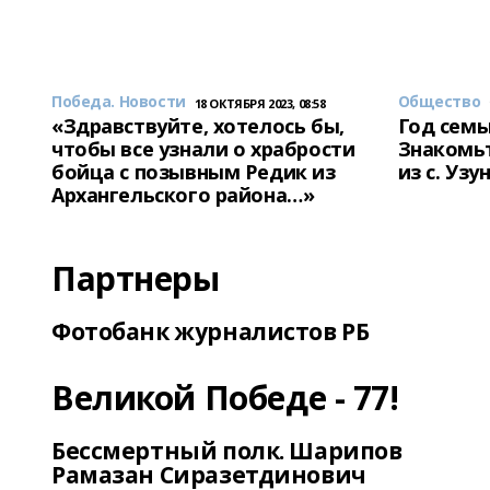
Победа. Новости
Общество
18 ОКТЯБРЯ 2023, 08:58
«Здравствуйте, хотелось бы,
Год семь
чтобы все узнали о храбрости
Знакомьт
бойца с позывным Редик из
из с. Уз
Архангельского района…»
Партнеры
Фотобанк журналистов РБ
Великой Победе - 77!
Бессмертный полк. Шарипов
Рамазан Сиразетдинович