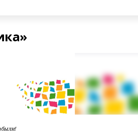
ика»
абыли!