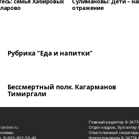
есь: семья Хабировых
Сулимановы: Дети – н
унларово
отражение
Рубрика "Еда и напитки"
Бессмертный полк. Кагарманов
Тимиргали
Главный редактор 8-34774
rambler.ru
Отдел кадров, бухгалтер
екламы:
Ответственный секретарь 
 8-963-902-50-40.
Корреспонденты 8-34774 (