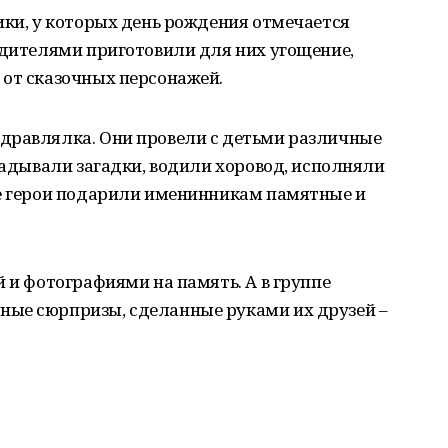
ики, у которых день рождения отмечается
одителями приготовили для них угощение,
 от сказочных персонажей.
дравлялка. Они провели с детьми различные
агадывали загадки, водили хоровод, исполняли
ые герои подарили именинникам памятные и
й и фотографиями на память. А в группе
ые сюрпризы, сделанные руками их друзей –