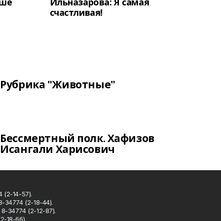
аше
Ильназарова: Я самая
счастливая!
Рубрика "Животные"
Бессмертный полк. Хафизов
Исангали Харисович
 (2-14-57).
8-34774 (2-18-44).
8-34774 (2-12-87).
2-18-66).