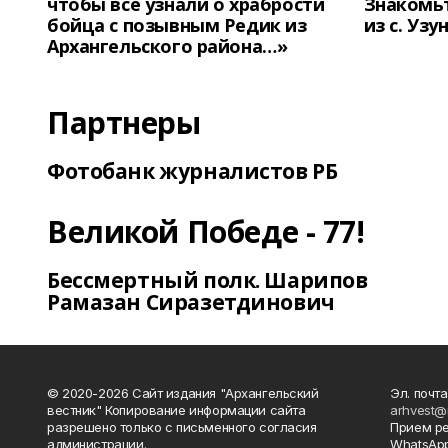
чтобы все узнали о храбрости
Знакомьт
бойца с позывным Редик из
из с. Уз
Архангельского района…»
Партнеры
Фотобанк журналистов РБ
Великой Победе - 77!
Бессмертный полк. Шарипов
Рамазан Сиразетдинович
© 2020-2026 Сайт издания "Архангельский
Эл. почта
вестник" Копирование информации сайта
arhvest@
разрешено только с письменного согласия
Прием р
администрации.
WhatsApp