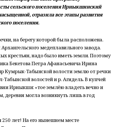
исты сельского поселения Ирныкшинский
 насыщенной, отразила все этапы развития
ского поселения.
чки, на берегу которой была расположена.
м Архангельского медеплавильного завода.
ых крестьян, надо было иметь земли. Поэтому
ника Бекетова Петра Афанасьевича Ирина
кир Кумрык-Табынской волости землю от речки
Табынской волостей и р. Агидель. В купчей
евни Ирныкши: «тое землёю владеть вечно и
м, деревня могла возникнуть лишь в год
я 250 лет! На его нынешнем месте