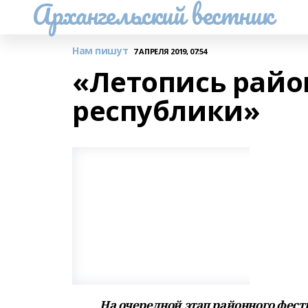
Архангельский вестник
Нам пишут
7 АПРЕЛЯ 2019, 07:54
«Летопись райо
республики»
На очередной этап районного фес