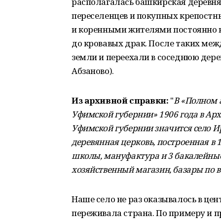
располагалась башкирская деревня
переселенцев и покупных крепостн
и коренными жителями постоянно в
до кровавых драк. После таких ме
земли и переехали в соседнюю дере
Абзаново).
Из архивной справки:
"
В «Полном 
Уфимской губернии» 1906 года в Арх
Уфимской губернии значится село И
деревянная церковь, построенная в 
школы, мануфактура и 3 бакалейные
хозяйственный магазин, базары по в
Наше село не раз оказывалось в це
переживала страна. По примеру и п