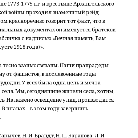
е 1773-1775 г.г. и крестьяне Архангельского
ской войны проходил знаменитый рейд
ом красноречиво говорит тот факт, что в
циальных документах он именуется братской
табличка с надписью «Вечная память, Вам
усте 1918 года)».
а тесно взаимосвязаны. Наши прапрадеды
у от фашистов, в послевоенные годы
удодни. У всех была одна цель и мечта –
о села. Мы, сегодняшние жители села, хотим,
сь. Налажено освещение улиц, производится
 В планах – в этом году завершить
.
рычев, Н. И. Брандт, Н. П. Баранова, Л. И