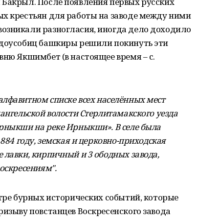
 Бакрыл. После появления первых русских
ых крестьян для работы на заводе между ними
озникали разногласия, иногда дело доходило
ждоусобиц башкиры решили покинуть эти
вню Якшимбет (в настоящее время – с.
алфавитном списке всех населённых мест
ангельской волости Стерлитамакского уезда
рныкши на реке Ирныкши». В селе была
1884 году, земская и церковно-приходская
 лавки, кирпичный и 3 ободных завода,
оскресениям".
нтре бурных исторических событий, которые
ризыву повстанцев Воскресенского завода