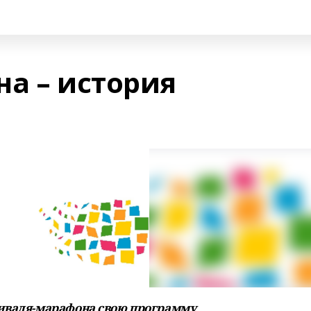
на – история
тиваля-марафона свою программу