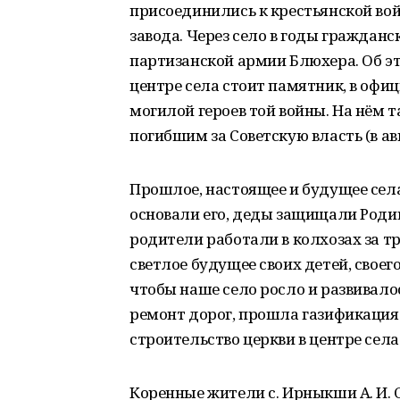
присоединились к крестьянской войн
завода. Через село в годы граждан
партизанской армии Блюхера. Об эт
центре села стоит памятник, в офи
могилой героев той войны. На нём 
погибшим за Советскую власть (в авг
Прошлое, настоящее и будущее сел
основали его, деды защищали Родин
родители работали в колхозах за тр
светлое будущее своих детей, своег
чтобы наше село росло и развивало
ремонт дорог, прошла газификация.
строительство церкви в центре села
Коренные жители с. Ирныкши А. И. Са