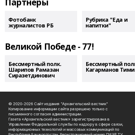
Партнеры
Фотобанк
Рубрика "Еда и
журналистов РБ
напитки"
Великой Победе - 77!
Бессмертный полк.
Бессмертный пол
Шарипов Рамазан
Кагарманов Тими
Сиразетдинович
© 2020-2026 Сайт издания "Архангельский вестник"
Копирование информации сайта разрешено только с
письменного согласия администрации.
Газета «Архангельский вестник» зарегистрирована в
Управлении Федеральной службы по надзору в сфере связи,
информационных технологий и массовых коммуникаций по
Республике Башкортостан. Регистрационный номер ПИ № ТУ