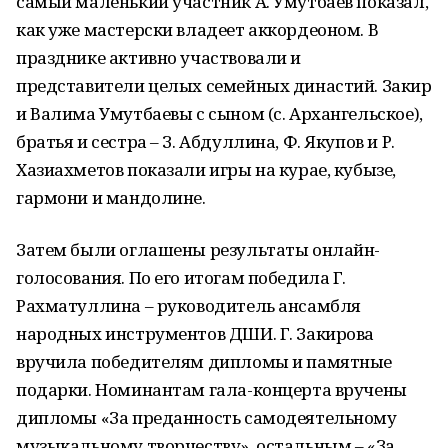
самый маленький участник А. Умутбаев показал,
как уже мастерски владеет аккордеоном. В
празднике активно участвовали и
представители целых семейных династий. Закир
и Валима Умутбаевы с сыном (с. Архангельское),
братья и сестра – З. Абдуллина, Ф. Якупов и Р.
Хазиахметов показали игры на курае, кубызе,
гармони и мандолине.
Затем были оглашены результаты онлайн-
голосования. По его итогам победила Г.
Рахматуллина – руководитель ансамбля
народных инструментов ДШИ. Г. Закирова
вручила победителям дипломы и памятные
подарки. Номинантам гала-концерта вручены
дипломы «За преданность самодеятельному
музыкальному творчеству», остальным – «За