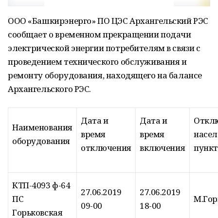
ООО «Башкирэнерго» ПО ЦЭС Архангельский РЭС
сообщает о временном прекращении подачи
электрической энергии потребителям в связи с
проведением технического обслуживания и
ремонту оборудования, находящего на балансе
Архангельского РЭС.
Дата и
Дата и
Откл
Наименования
время
время
насе
оборудования
отключения
включения
пунк
КТП-4093 ф-64
27.06.2019
27.06.2019
ПС
М.Гор
09-00
18-00
Горьковская