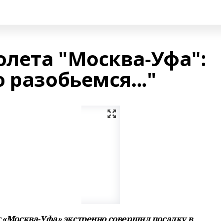
лета "Москва-Уфа":
 разобьемся..."
т «Москва-Уфа» экстренно совершил посадку в