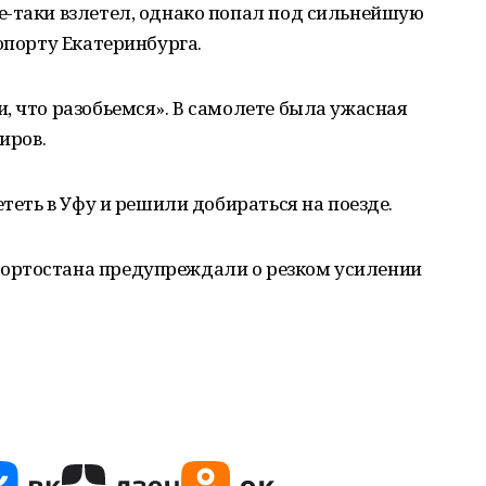
е-таки взлетел, однако попал под сильнейшую
опорту Екатеринбурга.
, что разобьемся». В самолете была ужасная
иров.
ететь в Уфу и решили добираться на поезде.
ортостана предупреждали о резком усилении