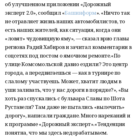
об улучшенном приложении «Дорожный
эксперт 2.0», сообщил «
Башинформ
». «Ничто так
не отравляет жизнь наших автомобилистов, то
есть наших жителей, как ситуация, когда они
«ловят» чудовищную яму», — сказал врио главы
региона Радий Хабиров и зачитал комментарии в
соцсетях под постом о ямочном ремонте.«По
улице Комсомольской давно ездили? Это центр
города, а передвигаешься — как в турнире по
слалому участвуешь. Может, хватит людям в
уши заливать, что у нас дороги в порядке?», «Вы
хоть раз спускались с бульвара Славы по Шота
Руставели? Там даже не пытались «вылечить»
дорогу», написали граждане. Много нареканий и
к программе «Дорожный эксперт».«Тенденция
понятна, что мы здесь недорабатываем.