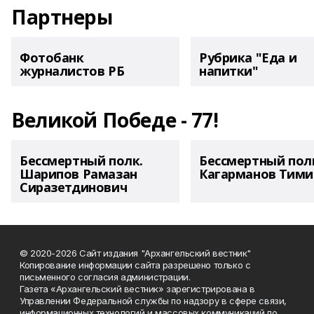
Партнеры
Фотобанк
Рубрика "Еда и
журналистов РБ
напитки"
Великой Победе - 77!
Бессмертный полк.
Бессмертный пол
Шарипов Рамазан
Кагарманов Тими
Сиразетдинович
© 2020-2026 Сайт издания "Архангельский вестник"
Копирование информации сайта разрешено только с
письменного согласия администрации.
Газета «Архангельский вестник» зарегистрирована в
Управлении Федеральной службы по надзору в сфере связи,
информационных технологий и массовых коммуникаций по