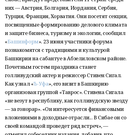
них — Австрия, Болгария, Иордания, Сербия,
Турция, Франция, Хорватия. Они посетят секции,
посвященные формированию делового климата
и защите бизнеса, туризму и экологии, сообщил
«
Башинформ
». 23 июня участники форума
познакомятся с традициями и культурой
Башкирии на сабантуе в Абзелиловском районе.
Почетным гостем праздника станет
голливудский актер и режиссер Стивен Сигал.
Как узнал «
Ъ-Уфа
», его визит в Башкирию
организован группой «Таврос». Стивена Сигала
«не везут в республику, как голливудскую звезду
— за гонорар». «Он интересуется финансовыми
вложениями в доходные отрасли... В Сибае он со
своей командой проведет ряд встреч», —
отметил собеседник издания, добавив, что