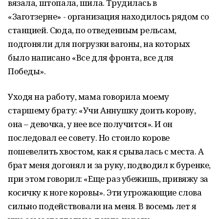
вязала, штопала, шила. Трудилась в
«Заготзерне» - организация находилось рядом со
станцией. Сюда, по отведенным рельсам,
подгоняли для погрузки вагоны, на которых
было написано «Все для фронта, все для
Победы».
Уходя на работу, мама говорила моему
старшему брату: «Учи Аннушку доить корову,
она – девочка, у нее все получится». И он
последовал ее совету. Но стоило корове
пошевелить хвостом, как я срывалась с места. А
брат меня догонял и за руку, подводил к буренке,
при этом говорил: «Еще раз убежишь, привяжу за
косичку к ноге коровы». Эти угрожающие слова
сильно подействовали на меня. В восемь лет я