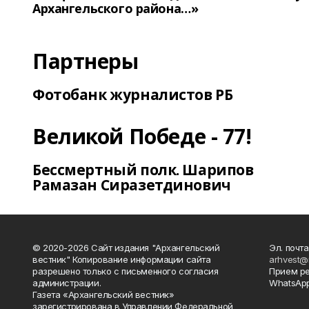
Архангельского района…»
Партнеры
Фотобанк журналистов РБ
Великой Победе - 77!
Бессмертный полк. Шарипов
Рамазан Сиразетдинович
© 2020-2026 Сайт издания "Архангельский
Эл. почта
вестник" Копирование информации сайта
arhvest@
разрешено только с письменного согласия
Прием р
администрации.
WhatsApp
Газета «Архангельский вестник»
зарегистрирована в Управлении Федеральной