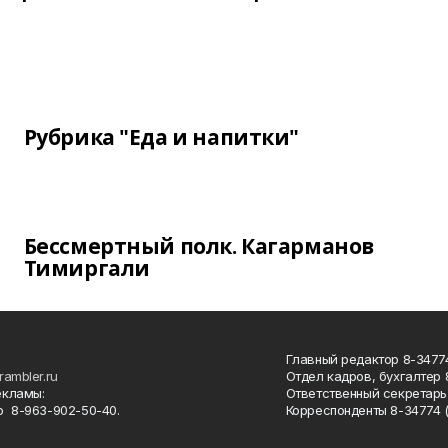
Рубрика "Еда и напитки"
Бессмертный полк. Кагарманов
Тимиргали
Главный редактор 8-34774
rambler.ru
Отдел кадров, бухгалтер
екламы:
Ответственный секретарь 
 8-963-902-50-40.
Корреспонденты 8-34774 (