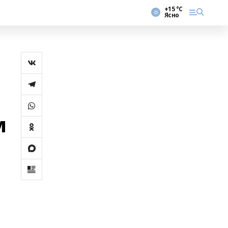
+15 °С
Ясно
м