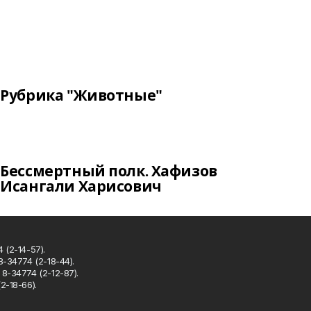
Рубрика "Животные"
Бессмертный полк. Хафизов
Исангали Харисович
 (2-14-57).
8-34774 (2-18-44).
8-34774 (2-12-87).
2-18-66).