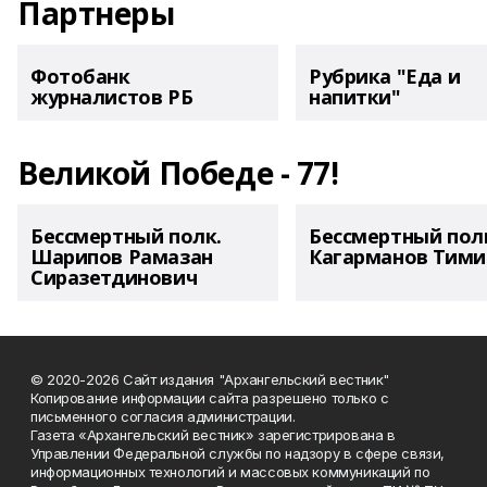
Партнеры
Фотобанк
Рубрика "Еда и
журналистов РБ
напитки"
Великой Победе - 77!
Бессмертный полк.
Бессмертный пол
Шарипов Рамазан
Кагарманов Тими
Сиразетдинович
© 2020-2026 Сайт издания "Архангельский вестник"
Копирование информации сайта разрешено только с
письменного согласия администрации.
Газета «Архангельский вестник» зарегистрирована в
Управлении Федеральной службы по надзору в сфере связи,
информационных технологий и массовых коммуникаций по