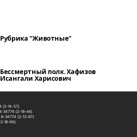
Рубрика "Животные"
Бессмертный полк. Хафизов
Исангали Харисович
 (2-14-57).
8-34774 (2-18-44).
8-34774 (2-12-87).
2-18-66).