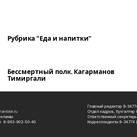
Рубрика "Еда и напитки"
Бессмертный полк. Кагарманов
Тимиргали
Главный редактор 8-34774
rambler.ru
Отдел кадров, бухгалтер
екламы:
Ответственный секретарь 
 8-963-902-50-40.
Корреспонденты 8-34774 (