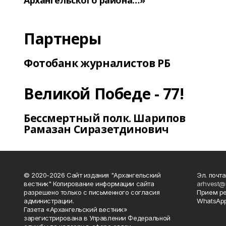
Архангельского района…»
Партнеры
Фотобанк журналистов РБ
Великой Победе - 77!
Бессмертный полк. Шарипов
Рамазан Сиразетдинович
© 2020-2026 Сайт издания "Архангельский
Эл. почта
вестник" Копирование информации сайта
arhvest@
разрешено только с письменного согласия
Прием р
администрации.
WhatsApp
Газета «Архангельский вестник»
зарегистрирована в Управлении Федеральной