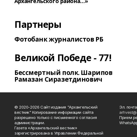
Архангельского района…»
Партнеры
Фотобанк журналистов РБ
Великой Победе - 77!
Бессмертный полк. Шарипов
Рамазан Сиразетдинович
© 2020-2026 Сайт издания "Архангельский
Эл. почта
вестник" Копирование информации сайта
arhvest@
разрешено только с письменного согласия
Прием р
администрации.
WhatsApp
Газета «Архангельский вестник»
зарегистрирована в Управлении Федеральной