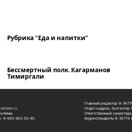
Рубрика "Еда и напитки"
Бессмертный полк. Кагарманов
Тимиргали
Главный редактор 8-34774
rambler.ru
Отдел кадров, бухгалтер
екламы:
Ответственный секретарь 
 8-963-902-50-40.
Корреспонденты 8-34774 (