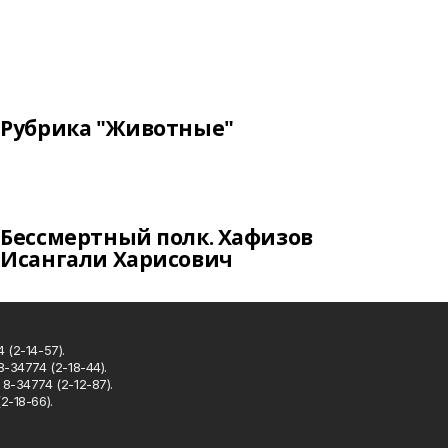
Рубрика "Животные"
Бессмертный полк. Хафизов
Исангали Харисович
 (2-14-57).
8-34774 (2-18-44).
8-34774 (2-12-87).
2-18-66).