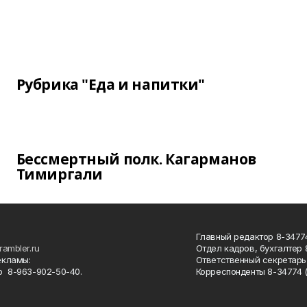
Рубрика "Еда и напитки"
Бессмертный полк. Кагарманов
Тимиргали
Главный редактор 8-34774
rambler.ru
Отдел кадров, бухгалтер
екламы:
Ответственный секретарь 
 8-963-902-50-40.
Корреспонденты 8-34774 (