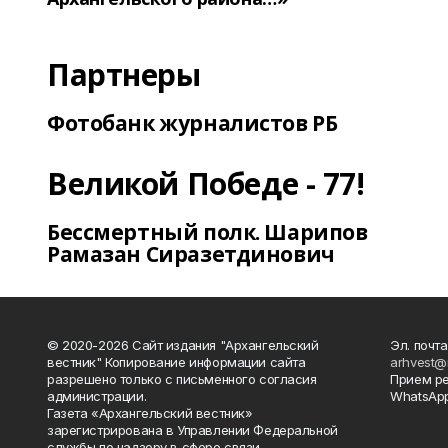
Партнеры
Фотобанк журналистов РБ
Великой Победе - 77!
Бессмертный полк. Шарипов
Рамазан Сиразетдинович
© 2020-2026 Сайт издания "Архангельский
Эл. почта
вестник" Копирование информации сайта
arhvest@
разрешено только с письменного согласия
Прием р
администрации.
WhatsApp
Газета «Архангельский вестник»
зарегистрирована в Управлении Федеральной
службы по надзору в сфере связи,