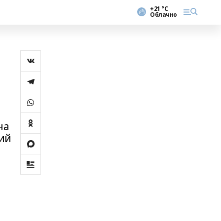
+21 °С
Облачно
И
на
ний