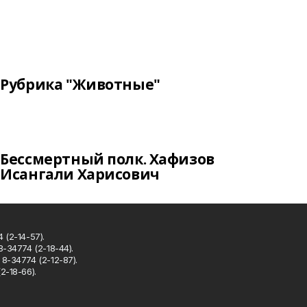
Рубрика "Животные"
Бессмертный полк. Хафизов
Исангали Харисович
 (2-14-57).
8-34774 (2-18-44).
8-34774 (2-12-87).
2-18-66).