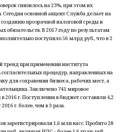
верок снизилось на 23%, при этом их
а. Сегодня основной акцент Служба делает на
созданию прозрачной налоговой среды и
 обязательств. В 2017 году по результатам
полнительно поступило 56 млрд руб., что в 2
ый тренд при применении института
ь согласительных процедур, направленных на
ку для сохранения бизнеса, рабочих мест, а
ательщика. Заключено 741 мировое
 в 2016 г. Поступления в бюджет составили 4,2
016 г. более, чем в 3 раза.
в зарегистрировали 1,6 млн касс. Пробито 28
н руб., включая НДС – более 1,6 трлн. руб.