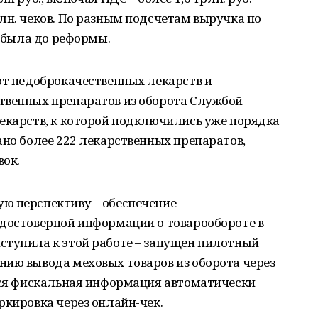
лн. чеков. По разным подсчетам выручка по
м была до реформы.
от недоброкачественных лекарств и
твенных препаратов из оборота Службой
екарств, к которой подключились уже порядка
ано более 222 лекарственных препаратов,
вок.
ю перспективу – обеспечение
 достоверной информации о товарообороте в
ступила к этой работе – запущен пилотный
нию вывода меховых товаров из оборота через
 вся фискальная информация автоматически
ркировка через онлайн-чек.