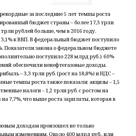
 рекордные за последние 5 лет темпы роста
ированный бюджет страны – более 17,3 трлн
9 трлн рублей больше, чем в 2016 году.
 3,1% к ВВП. В федеральный бюджет поступило
32%. Показатели закона о федеральном бюджете
дополнительно поступило 228 млрд руб.). 60%
лений обеспечили ненефтегазовые доходы.
быль – 3,3 трлн руб. (рост на 18,8%) и НДС –
начные темпы роста также показали: акцизы – 1,5
твенные налоги – 1,2 трлн руб. с ростом на
м на 7,7%, что выше роста зарплаты, которая в
зовым доходам произошел не только
ьным изменениям. Около 400 млрд руб., или