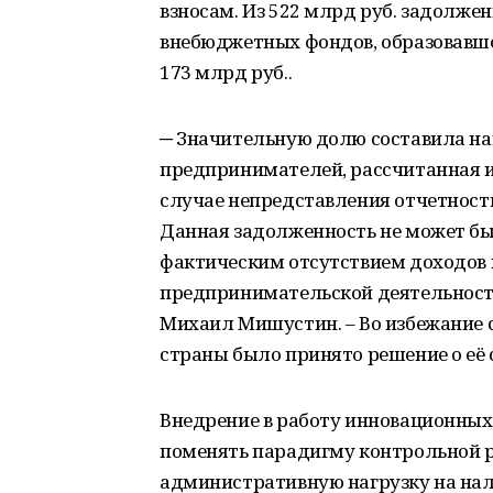
взносам. Из 522 млрд руб. задолже
внебюджетных фондов, образовавшей
173 млрд руб..
─ Значительную долю составила н
предпринимателей, рассчитанная и
случае непредставления отчетности 
Данная задолженность не может быт
фактическим отсутствием доходо
предпринимательской деятельности 
Михаил Мишустин. – Во избежание
страны было принято решение о её
Внедрение в работу инновационных
поменять парадигму контрольной 
административную нагрузку на нал