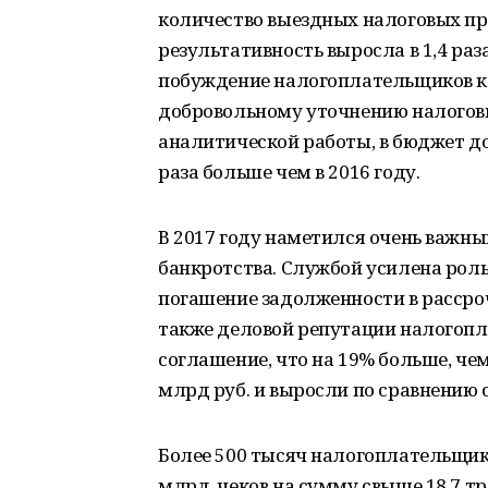
количество выездных налоговых про
результативность выросла в 1,4 раз
побуждение налогоплательщиков к 
добровольному уточнению налоговых
аналитической работы, в бюджет до
раза больше чем в 2016 году.
В 2017 году наметился очень важн
банкротства. Службой усилена рол
погашение задолженности в рассроч
также деловой репутации налогопл
соглашение, что на 19% больше, чем
млрд руб. и выросли по сравнению с 2
Более 500 тысяч налогоплательщико
млрд. чеков на сумму свыше 18,7 трл