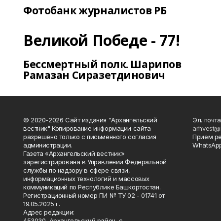
Фотобанк журналистов РБ
Великой Победе - 77!
Бессмертный полк. Шарипов
Рамазан Сиразетдинович
© 2020-2026 Сайт издания "Архангельский
Эл. почта
вестник" Копирование информации сайта
arhvest@
разрешено только с письменного согласия
Прием р
администрации.
WhatsApp
Газета «Архангельский вестник»
зарегистрирована в Управлении Федеральной
службы по надзору в сфере связи,
информационных технологий и массовых
коммуникаций по Республике Башкортостан.
Регистрационный номер ПИ № ТУ 02 - 01741 от
19.05.2025 г.
Адрес редакции:
453030, Архангельский район, с.