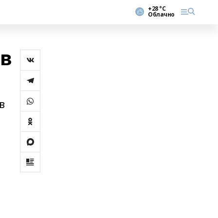
+28 °С
Облачно
 в
в