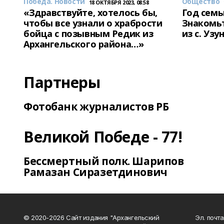
Победа. Новости
Общество
18 ОКТЯБРЯ 2023, 08:58
«Здравствуйте, хотелось бы,
Год семь
чтобы все узнали о храбрости
Знакомьт
бойца с позывным Редик из
из с. Уз
Архангельского района…»
Партнеры
Фотобанк журналистов РБ
Великой Победе - 77!
Бессмертный полк. Шарипов
Рамазан Сиразетдинович
© 2020-2026 Сайт издания "Архангельский
Эл. почта