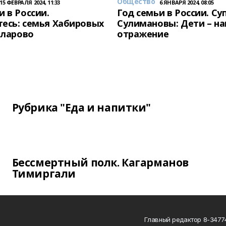
Общество
15 ФЕВРАЛЯ 2024, 11:33
6 ЯНВАРЯ 2024, 08:05
и в России.
Год семьи в России. Су
есь: семья Хабировых
Сулимановы: Дети – н
унларово
отражение
Рубрика "Еда и напитки"
Бессмертный полк. Кагарманов
Тимиргали
Главный редактор 8-34774