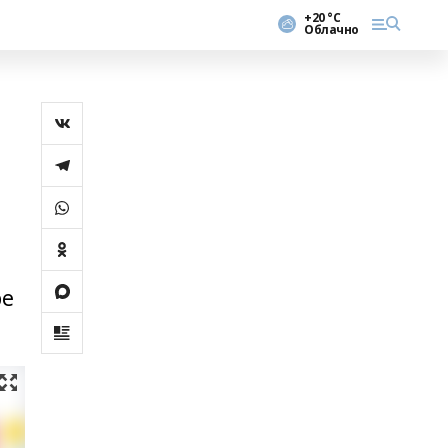
+20 °С
Облачно
ре