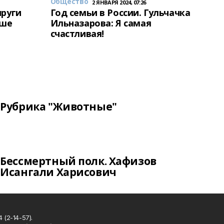
Общество
2 ЯНВАРЯ 2024, 07:26
пруги
Год семьи в России. Гульчачка
аше
Ильназарова: Я самая
счастливая!
Рубрика "Животные"
Бессмертный полк. Хафизов
Исангали Харисович
 (2-14-57).