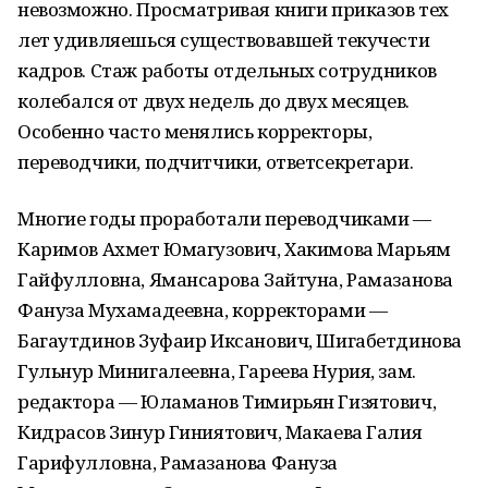
невозможно. Просматривая книги приказов тех
лет удивляешься существовавшей текучести
кадров. Стаж работы отдельных сотрудников
колебался от двух недель до двух месяцев.
Особенно часто менялись корректоры,
переводчики, подчитчики, ответсекретари.
Многие годы проработали переводчиками —
Каримов Ахмет Юмагузович, Хакимова Марьям
Гайфулловна, Ямансарова Зайтуна, Рамазанова
Фануза Мухамадеевна, корректорами —
Багаутдинов Зуфаир Иксанович, Шигабетдинова
Гульнур Минигалеевна, Гареева Нурия, зам.
редактора — Юламанов Тимирьян Гизятович,
Кидрасов Зинур Гиниятович, Макаева Галия
Гарифулловна, Рамазанова Фануза