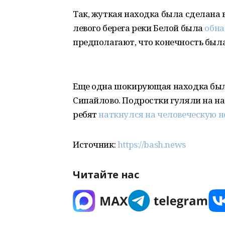
Так, жуткая находка была сделана в
левого берега реки Белой была
обна
предполагают, что конечность была
Еще одна шокирующая находка был
Сипайлово. Подростки гуляли на на
ребят
наткнулся на человеческую н
Источник:
https://bash.news
Читайте нас