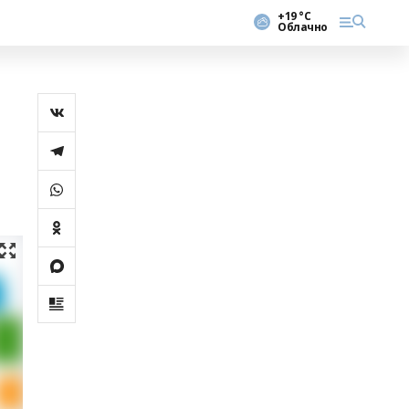
+19 °С
Облачно