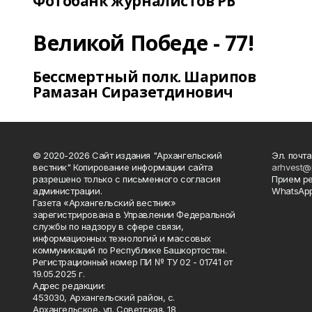
Фотобанк журналистов РБ
Великой Победе - 77!
Бессмертный полк. Шарипов
Рамазан Сиразетдинович
© 2020-2026 Сайт издания "Архангельский
Эл. почта
вестник" Копирование информации сайта
arhvest@
разрешено только с письменного согласия
Прием р
администрации.
WhatsApp
Газета «Архангельский вестник»
зарегистрирована в Управлении Федеральной
службы по надзору в сфере связи,
информационных технологий и массовых
коммуникаций по Республике Башкортостан.
Регистрационный номер ПИ № ТУ 02 - 01741 от
19.05.2025 г.
Адрес редакции:
453030, Архангельский район, с.
Архангельское, ул. Советская, 18