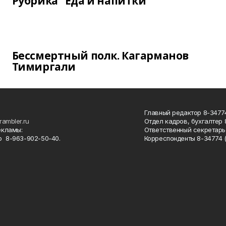
Рубрика "Еда и напитки"
Бессмертный полк. Кагарманов
Тимиргали
Главный редактор 8-34774
rambler.ru
Отдел кадров, бухгалтер
екламы:
Ответственный секретарь 
 8-963-902-50-40.
Корреспонденты 8-34774 (