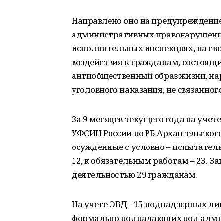
Направлено оно на предупреждение
административных правонарушений 
исполнительных инспекциях, на св
воздействия к гражданам, состоящ
антиобщественный образ жизни, н
уголовного наказания, не связанног
За 9 месяцев текущего года на учет
УФСИН России по РБ Архангельского
осужденные с условно – испытатель
12, к обязательным работам – 23. 
деятельностью 29 гражданам.
На учете ОВД - 15 поднадзорных лиц
формально подпадающих под админ