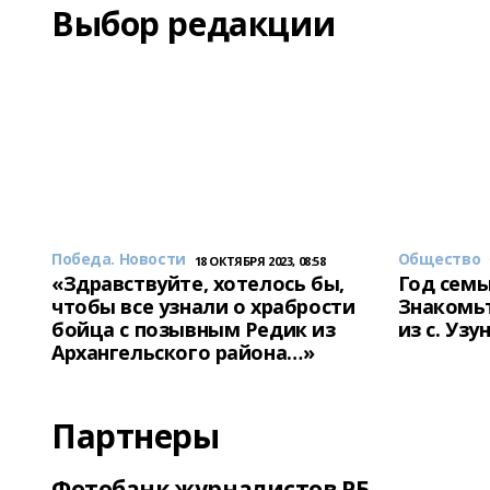
Выбор редакции
Победа. Новости
Общество
18 ОКТЯБРЯ 2023, 08:58
«Здравствуйте, хотелось бы,
Год семь
чтобы все узнали о храбрости
Знакомьт
бойца с позывным Редик из
из с. Уз
Архангельского района…»
Партнеры
Фотобанк журналистов РБ