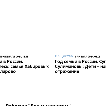
Общество
15 ФЕВРАЛЯ 2024, 11:33
6 ЯНВАРЯ 2024, 08:05
и в России.
Год семьи в России. Су
есь: семья Хабировых
Сулимановы: Дети – н
унларово
отражение
Рубрика "Еда и напитки"