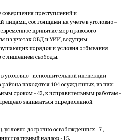
 совершения преступлений и
лицами, состоящими на учете в уголовно –
оевременное принятие мер правового
им на учетах ОВД и УИИ, ведущим
арушающих порядок и условия отбывания
о с лишением свободы.
е в уголовно - исполнительной инспекции
 района находятся 104 осужденных, из них:
ным сроком - 42, к исправительным работам -
Запрещено заниматься определенной
, условно досрочно освобожденных - 7 ,
истративный надзор - 15.