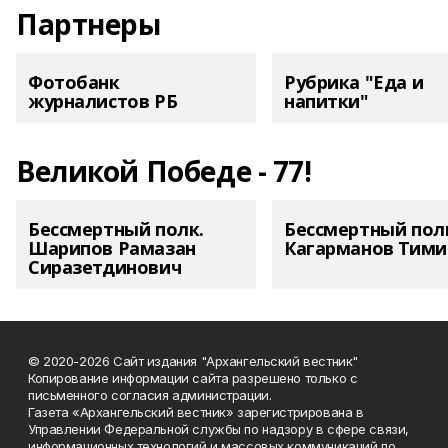
Партнеры
Фотобанк
Рубрика "Еда и
журналистов РБ
напитки"
Великой Победе - 77!
Бессмертный полк.
Бессмертный пол
Шарипов Рамазан
Кагарманов Тими
Сиразетдинович
© 2020-2026 Сайт издания "Архангельский вестник"
Копирование информации сайта разрешено только с
письменного согласия администрации.
Газета «Архангельский вестник» зарегистрирована в
Управлении Федеральной службы по надзору в сфере связи,
информационных технологий и массовых коммуникаций по