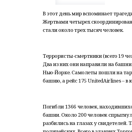
В этот день мир вспоминает трагед
Жертвами четырех скоординированн
стали около трех тысяч человек.
Террористы-смертники (всего 19 че
Два из них они направили на башни
Нью-Йорке. Самолеты пошли на тара
башню, а рейс 175 UnitedAirlines – 
Погибли 1366 человек, находившихс
башни. Около 200 человек спрыгнули
разбились на глазах у свидетелей. 
полицейских. Всего в зданиях Торго