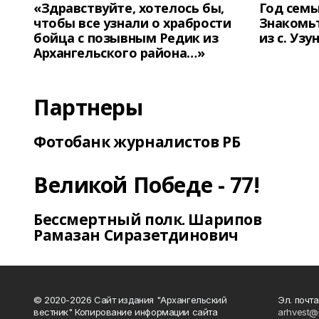
«Здравствуйте, хотелось бы,
Год семь
чтобы все узнали о храбрости
Знакомьт
бойца с позывным Редик из
из с. Уз
Архангельского района…»
Партнеры
Фотобанк журналистов РБ
Великой Победе - 77!
Бессмертный полк. Шарипов
Рамазан Сиразетдинович
© 2020-2026 Сайт издания "Архангельский
Эл. почта
вестник" Копирование информации сайта
arhvest@