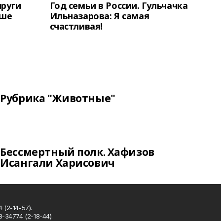
пруги
Год семьи в России. Гульчачка
аше
Ильназарова: Я самая
счастливая!
Рубрика "Животные"
Бессмертный полк. Хафизов
Исангали Харисович
 (2-14-57).
8-34774 (2-18-44).