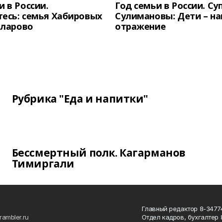
и в России.
Год семьи в России. Су
есь: семья Хабировых
Сулимановы: Дети – н
унларово
отражение
Рубрика "Еда и напитки"
Бессмертный полк. Кагарманов
Тимиргали
Главный редактор 8-34774
rambler.ru
Отдел кадров, бухгалтер