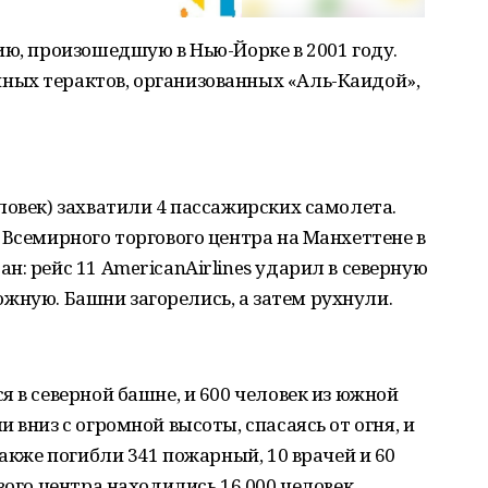
ию, произошедшую в Нью-Йорке в 2001 году.
ых терактов, организованных «Аль-Каидой»,
ловек) захватили 4 пассажирских самолета.
 Всемирного торгового центра на Манхеттене в
н: рейс 11 AmericanAirlines ударил в северную
в южную. Башни загорелись, а затем рухнули.
я в северной башне, и 600 человек из южной
 вниз с огромной высоты, спасаясь от огня, и
Также погибли 341 пожарный, 10 врачей и 60
вого центра находились 16 000 человек.