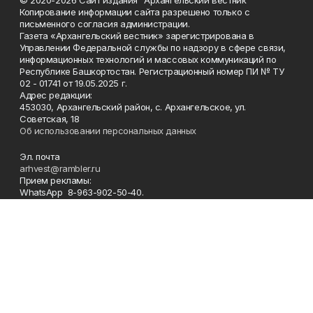
Копирование информации сайта разрешено только с
письменного согласия администрации.
Газета «Архангельский вестник» зарегистрирована в
Управлении Федеральной службы по надзору в сфере связи,
информационных технологий и массовых коммуникаций по
Республике Башкортостан. Регистрационный номер ПИ № ТУ
02 - 01741 от 19.05.2025 г.
Адрес редакции:
453030, Архангельский район, с. Архангельское, ул.
Советская, 18
Об использовании персональных данных
Эл. почта
arhvest@rambler.ru
Прием рекламы:
WhatsApp 8-963-902-50-40.
Главный редактор 8-34774 (2-14-57).
Отдел кадров, бухгалтер
8-34774 (2-18-44).
Ответственный секретарь 8-34774 (2-12-87).
Корреспонденты 8-34774 (2-18-66).