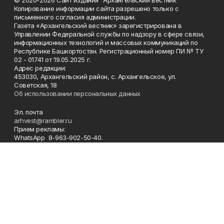
Копирование информации сайта разрешено только с
письменного согласия администрации.
Газета «Архангельский вестник» зарегистрирована в
Управлении Федеральной службы по надзору в сфере связи,
информационных технологий и массовых коммуникаций по
Республике Башкортостан. Регистрационный номер ПИ № ТУ
02 - 01741 от 19.05.2025 г.
Адрес редакции:
453030, Архангельский район, с. Архангельское, ул.
Советская, 18
Об использовании персональных данных
Эл. почта
arhvest@rambler.ru
Прием рекламы:
WhatsApp 8-963-902-50-40.
Главный редактор 8-34774 (2-14-57).
Отдел кадров, бухгалтер
8-34774 (2-18-44).
Ответственный секретарь 8-34774 (2-12-87).
Корреспонденты 8-34774 (2-18-66).