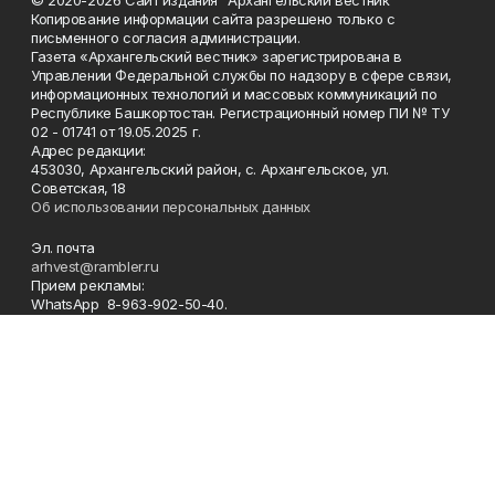
Копирование информации сайта разрешено только с
письменного согласия администрации.
Газета «Архангельский вестник» зарегистрирована в
Управлении Федеральной службы по надзору в сфере связи,
информационных технологий и массовых коммуникаций по
Республике Башкортостан. Регистрационный номер ПИ № ТУ
02 - 01741 от 19.05.2025 г.
Адрес редакции:
453030, Архангельский район, с. Архангельское, ул.
Советская, 18
Об использовании персональных данных
Эл. почта
arhvest@rambler.ru
Прием рекламы:
WhatsApp 8-963-902-50-40.
Главный редактор 8-34774 (2-14-57).
Отдел кадров, бухгалтер
8-34774 (2-18-44).
Ответственный секретарь 8-34774 (2-12-87).
Корреспонденты 8-34774 (2-18-66).