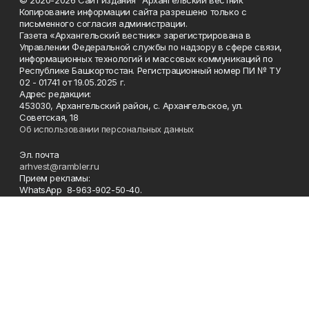
Копирование информации сайта разрешено только с
письменного согласия администрации.
Газета «Архангельский вестник» зарегистрирована в
Управлении Федеральной службы по надзору в сфере связи,
информационных технологий и массовых коммуникаций по
Республике Башкортостан. Регистрационный номер ПИ № ТУ
02 - 01741 от 19.05.2025 г.
Адрес редакции:
453030, Архангельский район, с. Архангельское, ул.
Советская, 18
Об использовании персональных данных
Эл. почта
arhvest@rambler.ru
Прием рекламы:
WhatsApp 8-963-902-50-40.
Главный редактор 8-34774 (2-14-57).
Отдел кадров, бухгалтер
8-34774 (2-18-44).
Ответственный секретарь 8-34774 (2-12-87).
Корреспонденты 8-34774 (2-18-66).