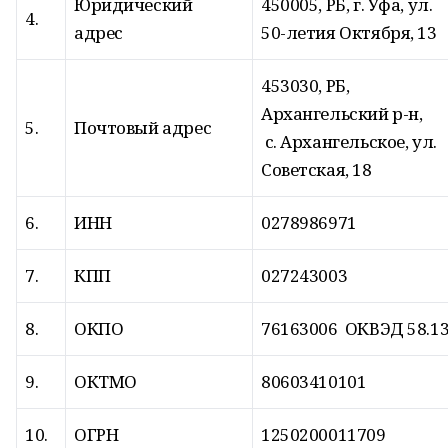
Юридический
450005, РБ, г. Уфа, ул.
4.
адрес
50-летия Октября, 13
453030, РБ,
Архангельский р-н,
5.
Почтовый адрес
с. Архангельское, ул.
Советская, 18
6.
ИНН
0278986971
7.
КПП
027243003
8.
ОКПО
76163006 ОКВЭД 58.1
9.
ОКТМО
80603410101
10.
ОГРН
1250200011709