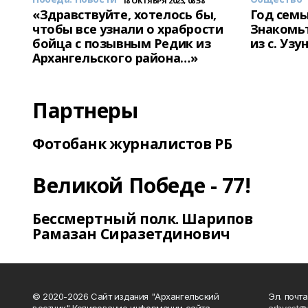
18 ОКТЯБРЯ 2023, 08:58
«Здравствуйте, хотелось бы,
Год семь
чтобы все узнали о храбрости
Знакомьт
бойца с позывным Редик из
из с. Уз
Архангельского района…»
Партнеры
Фотобанк журналистов РБ
Великой Победе - 77!
Бессмертный полк. Шарипов
Рамазан Сиразетдинович
© 2020-2026 Сайт издания "Архангельский
Эл. почта