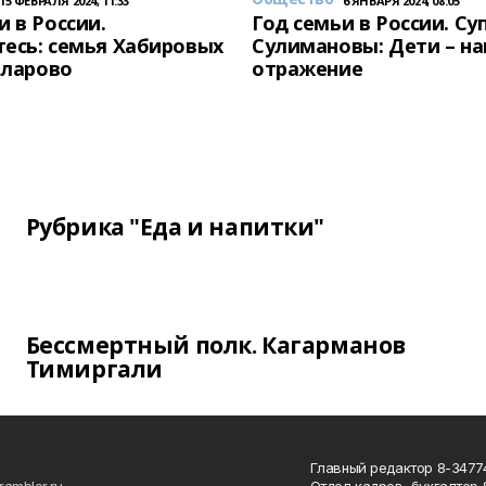
15 ФЕВРАЛЯ 2024, 11:33
6 ЯНВАРЯ 2024, 08:05
и в России.
Год семьи в России. Су
есь: семья Хабировых
Сулимановы: Дети – н
унларово
отражение
Рубрика "Еда и напитки"
Бессмертный полк. Кагарманов
Тимиргали
Главный редактор 8-34774