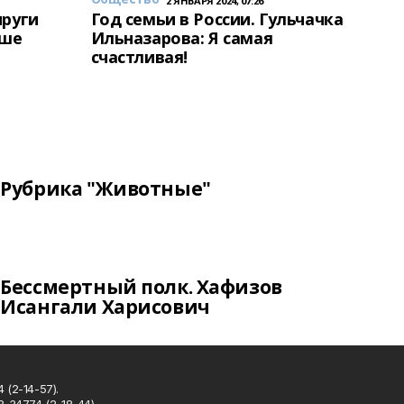
2 ЯНВАРЯ 2024, 07:26
пруги
Год семьи в России. Гульчачка
аше
Ильназарова: Я самая
счастливая!
Рубрика "Животные"
Бессмертный полк. Хафизов
Исангали Харисович
 (2-14-57).