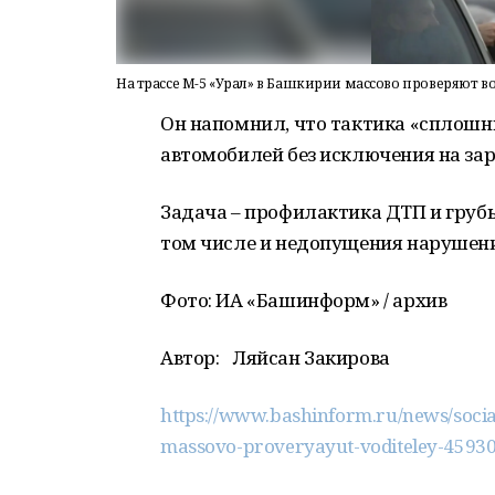
На трассе М-5 «Урал» в Башкирии массово проверяют 
Он напомнил, что тактика «сплошн
автомобилей без исключения на зар
Задача – профилактика ДТП и груб
том числе и недопущения нарушени
Фото: ИА «Башинформ» / архив
Автор:
Ляйсан Закирова
https://www.bashinform.ru/news/social
massovo-proveryayut-voditeley-4593