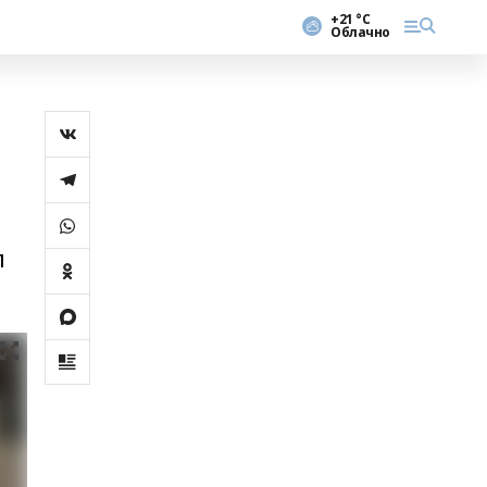
+21 °С
Облачно
л