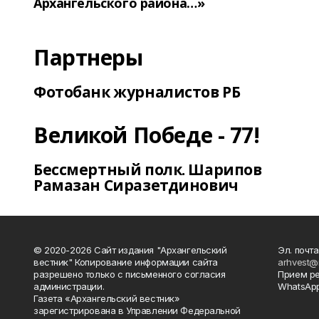
Архангельского района…»
Партнеры
Фотобанк журналистов РБ
Великой Победе - 77!
Бессмертный полк. Шарипов
Рамазан Сиразетдинович
© 2020-2026 Сайт издания "Архангельский
Эл. почта
вестник" Копирование информации сайта
arhvest@
разрешено только с письменного согласия
Прием р
администрации.
WhatsApp
Газета «Архангельский вестник»
зарегистрирована в Управлении Федеральной