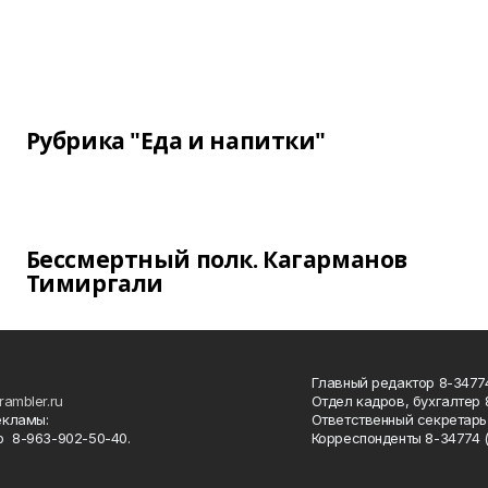
Рубрика "Еда и напитки"
Бессмертный полк. Кагарманов
Тимиргали
Главный редактор 8-34774
rambler.ru
Отдел кадров, бухгалтер
екламы:
Ответственный секретарь 
 8-963-902-50-40.
Корреспонденты 8-34774 (