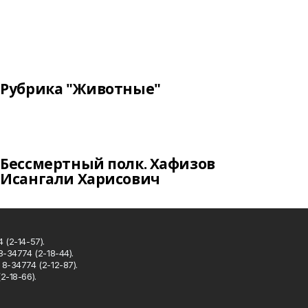
Рубрика "Животные"
Бессмертный полк. Хафизов
Исангали Харисович
 (2-14-57).
8-34774 (2-18-44).
8-34774 (2-12-87).
2-18-66).