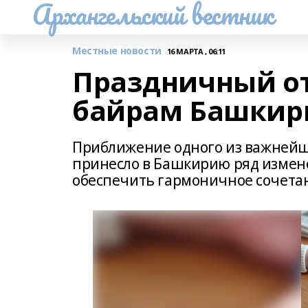
Архангельский вестник
Местные новости
16 МАРТА , 06:11
Праздничный от
байрам Башкир
Приближение одного из важнейши
принесло в Башкирию ряд измен
обеспечить гармоничное сочетан